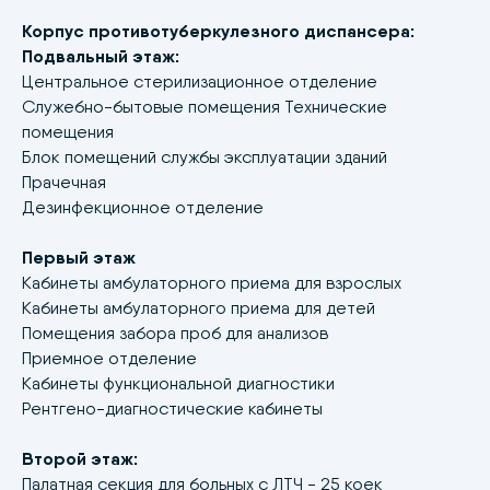
Корпус противотуберкулезного диспансера:
Подвальный этаж:
Центральное стерилизационное отделение
Адрес:
Служебно-бытовые помещения Технические
117246, Россия, Москва, Научный
помещения
проезд дом 12, офис 63
Блок помещений службы эксплуатации зданий
Прачечная
Телефон:
Дезинфекционное отделение
+7 (499) 120 25-81
E-mail:
Первый этаж
info@giprozdraw.ru
Кабинеты амбулаторного приема для взрослых
Кабинеты амбулаторного приема для детей
Помещения забора проб для анализов
НАПИСАТЬ НАМ
Приемное отделение
Кабинеты функциональной диагностики
© АО «Гипроздрав» | 2001 —
2026
Рентгено-диагностические кабинеты
Правовая информация
Второй этаж:
Палатная секция для больных с ЛТЧ - 25 коек