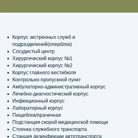
Адрес:
117246, Россия, Москва, Научный
проезд дом 12, офис 63
Телефон:
+7 (499) 120 25-81
Корпус экстренных служб и
подразделений(оперблок)
E-mail:
Сосудистый центр
info@giprozdraw.ru
Хирургический корпус №1
Хирургический корпус №2
Корпус главного вестибюля
НАПИСАТЬ НАМ
Контрольно-пропускной пункт
Амбулаторно-административный корпус
© АО «Гипроздрав» | 2001 —
2026
Лечебно-диагностический корпус
Правовая информация
Инфекционный корпус
Лабораторный корпус
Пищеблок/прачечная
Подстанция скорой медицинской помощи
Стоянка служебного транспорта
Станция дезинфекции автотранспорта