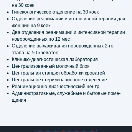
+7 (499) 120 25-81
на 30 коек
Гинекологическое отделение на 30 коек
E-mail:
info@giprozdraw.ru
Отделение реанимации и интенсивной терапии для
женщин на 9 коек
Два отделения реанимации и интенсивной терапии
новорожденных по 12 мест
НАПИСАТЬ НАМ
Отделение выхаживания новорожденных 2-го
этапа на 50 кроваток
© АО «Гипроздрав» | 2001 —
2026
Клинико-диагностическая лаборатория
Правовая информация
Централизованный молочный блок
Центральная станция обработки кроватей
Центральное стерилизационное отделение
Реанимационно-диагностический центр
Административные, служебные и бытовые поме-
щения