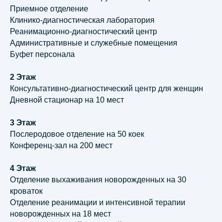
Приемное отделение
Клинико-диагностическая лаборатория
Реанимационно-диагностический центр
Административные и служебные помещения
Буфет персонала
Адрес:
117246, Россия, Москва, Научный
2 Этаж
проезд дом 12, офис 63
Консультативно-диагностический центр для женщин
Телефон:
Дневной стационар на 10 мест
+7 (499) 120 25-81
3 Этаж
E-mail:
Послеродовое отделение на 50 коек
info@giprozdraw.ru
Конференц-зал на 200 мест
4 Этаж
НАПИСАТЬ НАМ
Отделение выхаживания новорожденных на 30
кроваток
© АО «Гипроздрав» | 2001 —
2026
Отделение реанимации и интенсивной терапии
Правовая информация
новорожденных на 18 мест