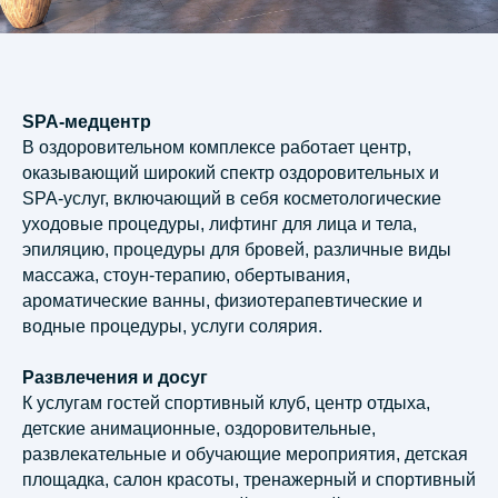
Адрес:
117246, Россия, Москва, Научный
проезд дом 12, офис 63
SPA-медцентр
В оздоровительном комплексе работает центр,
Телефон:
оказывающий широкий спектр оздоровительных и
+7 (499) 120 25-81
SPA-услуг, включающий в себя косметологические
E-mail:
уходовые процедуры, лифтинг для лица и тела,
info@giprozdraw.ru
эпиляцию, процедуры для бровей, различные виды
массажа, стоун-терапию, обертывания,
ароматические ванны, физиотерапевтические и
НАПИСАТЬ НАМ
водные процедуры, услуги солярия.
© АО «Гипроздрав» | 2001 —
2026
Развлечения и досуг
К услугам гостей спортивный клуб, центр отдыха,
Правовая информация
детские анимационные, оздоровительные,
развлекательные и обучающие мероприятия, детская
площадка, салон красоты, тренажерный и спортивный